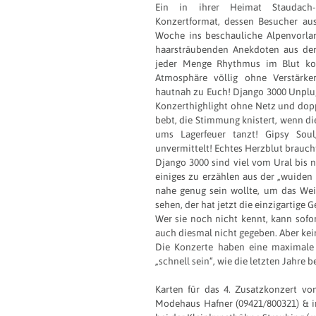
Ein in ihrer Heimat Staudach-
Konzertformat, dessen Besucher aus
Woche ins beschauliche Alpenvorlan
haarsträubenden Anekdoten aus de
jeder Menge Rhythmus im Blut ko
Atmosphäre völlig ohne Verstärker
hautnah zu Euch! Django 3000 Unplugg
Konzerthighlight ohne Netz und dopp
bebt, die Stimmung knistert, wenn d
ums Lagerfeuer tanzt! Gipsy Sou
unvermittelt! Echtes Herzblut brauch
Django 3000 sind viel vom Ural bis
einiges zu erzählen aus der „wuide
nahe genug sein wollte, um das Wei
sehen, der hat jetzt die einzigartige 
Wer sie noch nicht kennt, kann sofo
auch diesmal nicht gegeben. Aber kein
Die Konzerte haben eine maximale 
„schnell sein“, wie die letzten Jahre 
Karten für das 4. Zusatzkonzert v
Modehaus Hafner (09421/800321) & i