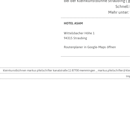
bei der Kleinkunstbühne Straubing (
w
Schnell 
Mehr unter:
HOTEL ASAM
Wittelsbacher Höhe 1
94315 Straubing
Routenplaner in Google-Maps öffnen
kleinkunstbühnen markus pfeilschifter kanalstraße 11 87700 memmingen _
markus.pfeilschifter@kl
Im