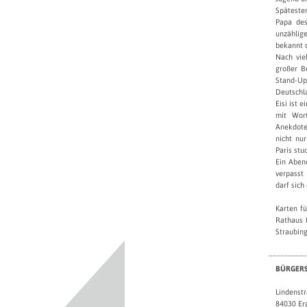
Spätesten
Papa des
unzählig
bekannt 
Nach vie
großer B
Stand-Up
Deutschl
Eisi ist 
mit Wort
Anekdoten
nicht nu
Paris stu
Ein Abend
verpasst
darf sic
Karten fü
Rathaus 
Straubing
BÜRGERS
Lindenst
84030 Er