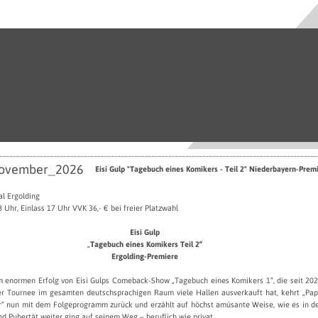
ovember_2026
Eisi Gulp "Tagebuch eines Komikers - Teil 2" Niederbayern-Prem
l Ergolding
 Uhr, Einlass 17 Uhr VVK 36,- € bei freier Platzwahl
Eisi Gulp
„
Tagebuch eines Komikers Teil 2“
Ergolding-Premiere
 enormen Erfolg von Eisi Gulps Comeback-Show „Tagebuch eines Komikers 1“, die seit 20
er Tournee im gesamten deutschsprachigen Raum viele Hallen ausverkauft hat, kehrt „Pa
r“ nun mit dem Folgeprogramm zurück und erzählt auf höchst amüsante Weise, wie es in d
d Pubertät weiter ging auf seinem Weg – beruflich wie privat.