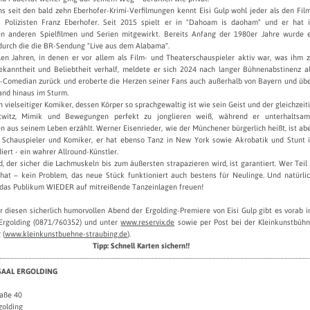
s seit den bald zehn Eberhofer-Krimi-Verfilmungen kennt Eisi Gulp wohl jeder als den Fil
 Polizisten Franz Eberhofer. Seit 2015 spielt er in "Dahoam is daoham" und er hat 
en anderen Spielfilmen und Serien mitgewirkt. Bereits Anfang der 1980er Jahre wurde 
durch die die BR-Sendung "Live aus dem Alabama".
len Jahren, in denen er vor allem als Film- und Theaterschauspieler aktiv war, was ihm 
ekanntheit und Beliebtheit verhalf, meldete er sich 2024 nach langer Bühnenabstinenz a
-Comedian zurück und eroberte die Herzen seiner Fans auch außerhalb von Bayern und üb
and hinaus im Sturm.
ein vielseitiger Komiker, dessen Körper so sprachgewaltig ist wie sein Geist und der gleichzeit
witz, Mimik und Bewegungen perfekt zu jonglieren weiß, während er unterhaltsa
 aus seinem Leben erzählt. Werner Eisenrieder, wie der Münchener bürgerlich heißt, ist ab
r Schauspieler und Komiker, er hat ebenso Tanz in New York sowie Akrobatik und Stunt 
diert - ein wahrer Allround-Künstler.
, der sicher die Lachmuskeln bis zum äußersten strapazieren wird, ist garantiert. Wer Teil
 hat – kein Problem, das neue Stück funktioniert auch bestens für Neulinge. Und natürli
h das Publikum WIEDER auf mitreißende Tanzeinlagen freuen!
r diesen sicherlich humorvollen Abend der Ergolding-Premiere von Eisi Gulp gibt es vorab 
Ergolding (0871/760352) und unter
www.reservix.de
sowie per Post bei der Kleinkunstbüh
 (
www.kleinkunstbuehne-straubing.de
).
Tipp: Schnell Karten sichern!!
AAL ERGOLDING
raße 40
golding