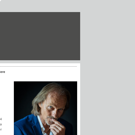
iere
24
pa
er