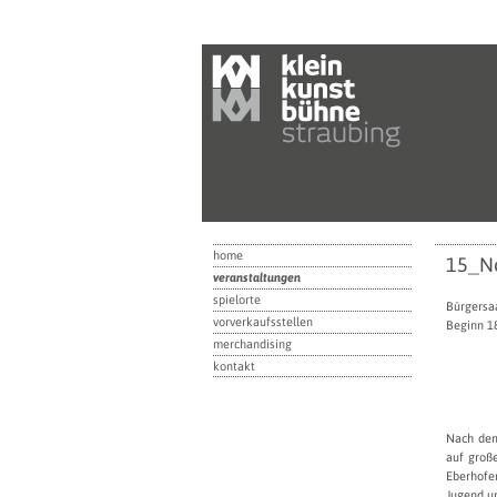
home
15_N
veranstaltungen
spielorte
Bürgersaa
vorverkaufsstellen
Beginn 18
merchandising
kontakt
Nach dem
auf groß
Eberhofe
Jugend un