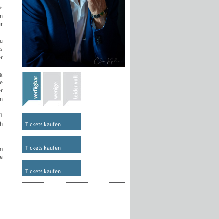
m-
in
er
zu
ls
er
ig
me
er
in
 1
ch
Tickets kaufen
Tickets kaufen
im
ne
Tickets kaufen