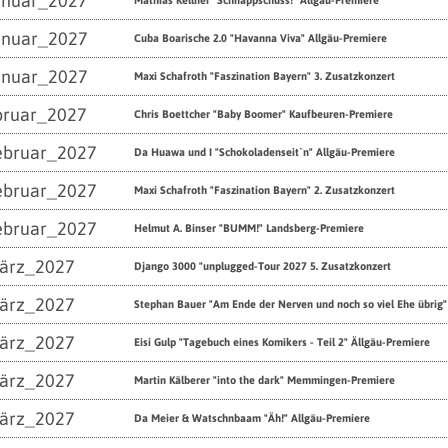
anuar_2027
Mathias Kellner "Schnappschuss!" Allgäu-Premiere
anuar_2027
Cuba Boarische 2.0 "Havanna Viva" Allgäu-Premiere
anuar_2027
Maxi Schafroth "Faszination Bayern" 3. Zusatzkonzert
bruar_2027
Chris Boettcher "Baby Boomer" Kaufbeuren-Premiere
ebruar_2027
Da Huawa und I "Schokoladenseit`n" Allgäu-Premiere
ebruar_2027
Maxi Schafroth "Faszination Bayern" 2. Zusatzkonzert
ebruar_2027
Helmut A. Binser "BUMM!" Landsberg-Premiere
ärz_2027
Django 3000 "unplugged-Tour 2027 5. Zusatzkonzert
ärz_2027
Stephan Bauer "Am Ende der Nerven und noch so viel Ehe übrig"
ärz_2027
Eisi Gulp "Tagebuch eines Komikers - Teil 2" Ällgäu-Premiere
ärz_2027
Martin Kälberer "into the dark" Memmingen-Premiere
ärz_2027
Da Meier & Watschnbaam "Äh!" Allgäu-Premiere