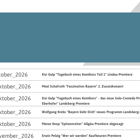
tober_2026
Eisi Gulp "Tagebuch eines Komikers Teil 1" Lindau-Premiere
ktober_2026
Maxi Schafroth "Faszination Bayern" 2. Zusatzkonzert
ktober_2026
Eisi Gulp "Tagebuch eines Komikers" - das neue Solo-Cemedy-
Eberhofer" Landsberg-Premiere
ktober_2026
Wolfgang Krebs "Bayern liebt Dich" neues Programm Landsberg
ktober_2026
Matze Knop "Spitzenreiter" Allgäu-Premiere abgesagt
vember_2026
Erwin Pelzig "Wer wir werden" Kaufbeuren-Premiere