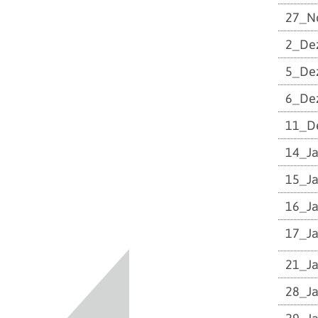
27_N
2_De
5_De
6_De
11_D
14_J
15_J
16_J
17_J
21_J
28_J