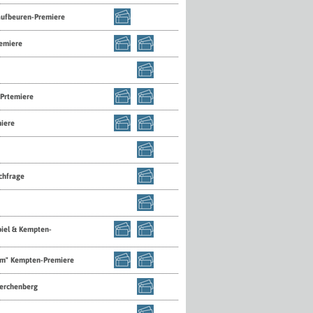
Kaufbeuren-Premiere
remiere
Prtemiere
miere
chfrage
iel & Kempten-
amm" Kempten-Premiere
Lerchenberg