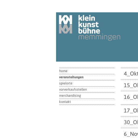
home
4_Ok
veranstaltungen
spielorte
15_O
vorverkaufsstellen
merchandising
16_O
kontakt
17_O
30_O
6_No