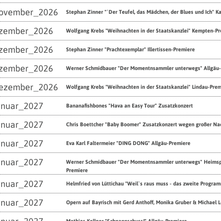
ovember_2026
Stephan Zinner "´Der Teufel, das Mädchen, der Blues und Ich" 
zember_2026
Wolfgang Krebs "Weihnachten in der Staatskanzlei" Kempten-P
zember_2026
Stephan Zinner "Prachtexemplar" Illertissen-Premiere
zember_2026
Werner Schmidbauer "Der Momentnsammler unterwegs" Allgäu-
ezember_2026
Wolfgang Krebs "Weihnachten in der Staatskanzlei" Lindau-Pre
anuar_2027
Bananafishbones "Hava an Easy Tour" Zusatzkonzert
anuar_2027
Chris Boettcher "Baby Boomer" Zusatzkonzert wegen großer Na
anuar_2027
Eva Karl Faltermeier "DING DONG" Allgäu-Premiere
anuar_2027
Werner Schmidbauer "Der Momentnsammler unterwegs" Heimsp
Premiere
anuar_2027
Helmfried von Lüttichau "Weil`s raus muss - das zweite Progr
anuar_2027
Opern auf Bayrisch mit Gerd Anthoff, Monika Gruber & Michael 