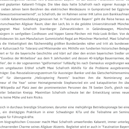
and geplanten Kabarett-Trilogie. Die Idee dazu hatte Schafroth nach eigener Aussage 
n sieben Jahren beim Berühren des elektrischen Weidezauns in Gumpratsried bei Eggisrie
 bewusstseinserweiternd!“, so Schafroth, der im Rahmen seiner IHK Lehre zum Bankkaufma
 solide Kabarettausbildung genossen hat. In "Faszination Bayern" geht die Reise heraus a
kturschwachen Allgäuer Raum, über den Lech, bis in die gelobte Universitätsstadt Münche
gegnet Maxi Schafroth Starnberger Zahnarztkindern in Geländewagen, Münchne
bürgern in senfgelben Cordhosen und hippen Szene-Pärchen mit Holz-Look-Brillen. Von d
tobeuren bis zum Manufactum Gummistiefel-Regal am Münchner Marienhof, Maxi Schafro
s die Vielseitigkeit des flächenmäßig größten Bundeslandes näher und tritt als bundeswe
r Kulturcoach für Toleranz und Miteinander ein. Mithilfe von fundierten historischen Beleg
siert er für die bayerische Geschichte und klärt auf über den ersten bayerischen Siedler u
 "Eusebius der Wirbellose" aus dem 9. Jahrhundert und dessen 40-köpfige Bauernarmee, d
fen", der in der sogenannten "Igelformation" fußläufig bis nach Damaskus vorgedrungen wa
em umgebauten Erbhof schafft Maxi Schafroth Abhilfe für die Probleme ausgebrannt
träger. Das Resozialisierungszentrum für Aussteiger-Banker und das Gletscherhüttensemin
sen!“ für überspannte „Helicoptering Parents“ brachten ihm die Nominierung z
eneur of the Year" seiner Heimatgemeinde Stephansried ein und katapultierten ihn üb
 Wikipedia auf Platz zwei der prominentesten Personen des 78 Seelen Dorfs, gleich na
iler Sebastian Kneipp. Maximilian Schafroth scheute bei der Entwicklung seines neu
s keine Mühe und kein Risiko.
sich in durchaus brenzlige Situationen, darunter eine mehrjährige Betriebsspionage bei ein
, ein dreitägiges Praktikum in einer Schwabinger KiTa und die Teilnahme am Semin
apie für Führungskräfte.
em biographischen Crossover macht Maxi Schafroth umwerfendes Kabarett, immer unterle
chnarrenden Charme seines Allgäuer Akzents. Begleitet wird er auch in "Faszination Bayer