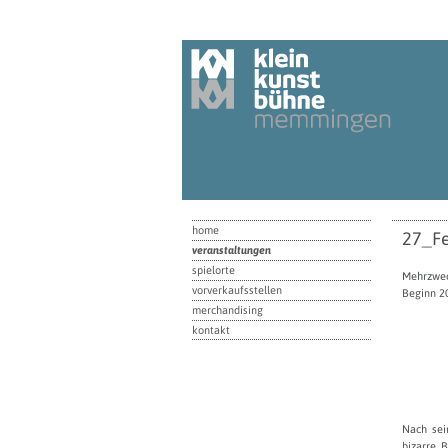
home
27_F
veranstaltungen
spielorte
Mehrzwec
vorverkaufsstellen
Beginn 20
merchandising
kontakt
Nach sei
bizarre B