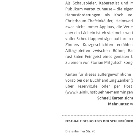
Als Schauspieler, Kabarettist und 
Publikum wartet zuhause – die eigene
Herausforderungen als Koch von 
Christbaum-Chefeinkäufer, Heimwe
zwar nicht immer Applaus, die Verle
aber ein Lächeln ist eh viel mehr wer
voller Scheuklappenträger auf ihrem 
Zinners Kurzgeschichten erzähl
Alltagspleiten zwischen Bühne, B
rustikalen Feingeist eines genialen 
zu einem von Florian Mitgutsch konge
Karten für dieses außergewöhnliche 
vorab bei der Buchhandlung Zanker (0
über reservix.de oder per Pos
(
www.kleinkunstbuehne-memmingen
Schnell Karten sicher
Mehr unter:
w
FESTHALLE DES KOLLEGS DER SCHULBRÜDER
Dietenheimer Str. 70